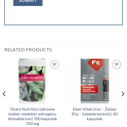
RELATED PRODUCTS
Add to
Add to
wishlist
wishlist
Ovary Nutrition (zdrowie
Elem Vitals Iron – Żelazo
kobiet, niedobór estrogenu,
(Fe) – (niedokrwistość), 60
klimakterium) 100 kapsułek
kapsułek
350 mg