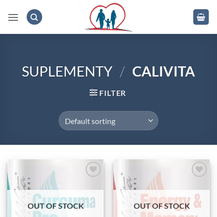
Skip
to
content
.
SUPLEMENTY
/
CALIVITA
FILTER
Add to
Add to
wishlist
wishlist
OUT OF STOCK
OUT OF STOCK