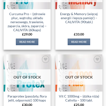
Curcuma Pro – (zdrowie
Energy & Memory (więcej
płuc, wątroby, układu
energii i lepsza pamięć) –
nerwowego, trawienie,
CALIVITA (90tabl.)
zaparcia, skóra, zaparcia) –
CALIVITA (60kaps)
£
29.00
£
33.00
READ MORE
READ MORE
Add to
Add to
wishlist
wishlist
OUT OF STOCK
OUT OF STOCK
Paraprotex (pasożyty, flora
Vit C 1000mg – (dzika róża)
jelit, odporność) 100 kaps
Calivita – 100 tabl.
£
30.00
£
25.00