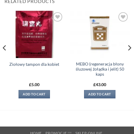
RELATED PRODUCTS
Add to
Add to
wishlist
wishlist
MEBO (regeneracja błony
Ziołowy tampon dla kobiet
śluzowej żołądka i jelit) 50
kaps
£
5.00
£
43.00
ADD TO CART
ADD TO CART
HOME
PROMOCJE !!!
SKLEP-ONLINE