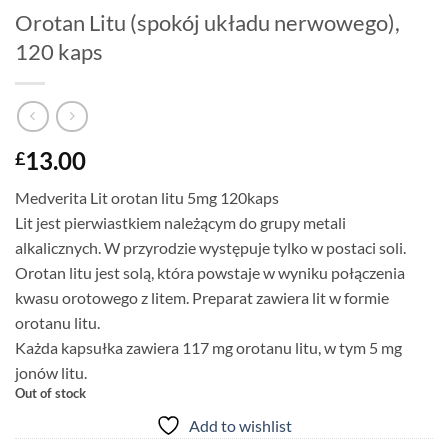
Orotan Litu (spokój układu nerwowego),
120 kaps
13.00
£
Medverita Lit orotan litu 5mg 120kaps
Lit jest pierwiastkiem należącym do grupy metali
alkalicznych. W przyrodzie występuje tylko w postaci soli.
Orotan litu jest solą, która powstaje w wyniku połączenia
kwasu orotowego z litem. Preparat zawiera lit w formie
orotanu litu.
Każda kapsułka zawiera 117 mg orotanu litu, w tym 5 mg
jonów litu.
Out of stock
Add to wishlist