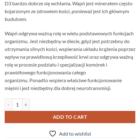
D3 bardzo dobrze się wchłania. Wapń jest minerałem często
kojarzonym ze zdrowiem kości, ponieważ jest ich głównym
budulcem.
Wapń odgrywa ważną rolę w wielu podstawowych funkcjach
organizmu. Jest niezbędny w diecie, gdyż jest potrzebny do
utrzymania silnych kości, wspierania układu krążenia poprzez
wpływ na prawidłową krzepliwość krwi oraz odgrywa ważną
rolę w procesie podziału i specjalizacji komórek i
prawidłowego funkcjonowania całego
organizmu. Ponadto wspiera właściwe funkcjonowanie
mięśni i jest niezbędny dla dobrej neurotransmisji.
Super Calcium Wapno Powder 250g puszka quantity
ADD TO CART
Add to wishlist