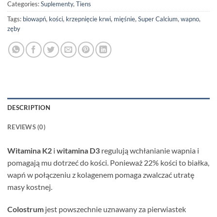
Categories:
Suplementy
,
Tiens
Tags:
biowapń
,
kości
,
krzepnięcie krwi
,
mięśnie
,
Super Calcium
,
wapno
,
zęby
DESCRIPTION
REVIEWS (0)
Witamina K2
i
witamina D3
regulują wchłanianie wapnia i
pomagają mu dotrzeć do kości. Ponieważ 22% kości to białka,
wapń w połączeniu z kolagenem pomaga zwalczać utratę
masy kostnej.
Colostrum
jest powszechnie uznawany za pierwiastek