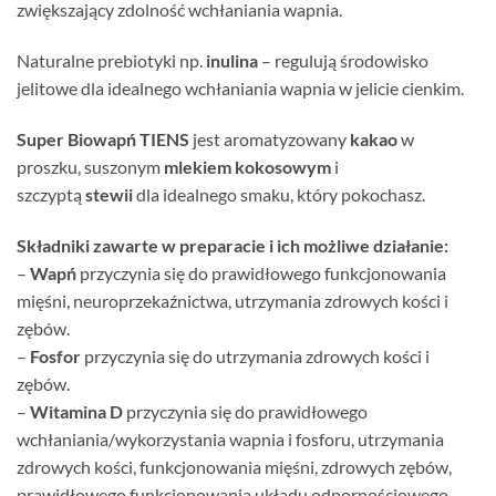
zwiększający zdolność wchłaniania wapnia.
Naturalne prebiotyki np.
inulina
– regulują środowisko
jelitowe dla idealnego wchłaniania wapnia w jelicie cienkim.
Super Biowapń TIENS
jest aromatyzowany
kakao
w
proszku, suszonym
mlekiem kokosowym
i
szczyptą
stewii
dla idealnego smaku, który pokochasz.
Składniki zawarte w preparacie i ich możliwe działanie:
–
Wapń
przyczynia się do prawidłowego funkcjonowania
mięśni, neuroprzekaźnictwa, utrzymania zdrowych kości i
zębów.
–
Fosfor
przyczynia się do utrzymania zdrowych kości i
zębów.
–
Witamina D
przyczynia się do prawidłowego
wchłaniania/wykorzystania wapnia i fosforu, utrzymania
zdrowych kości, funkcjonowania mięśni, zdrowych zębów,
prawidłowego funkcjonowania układu odpornościowego.