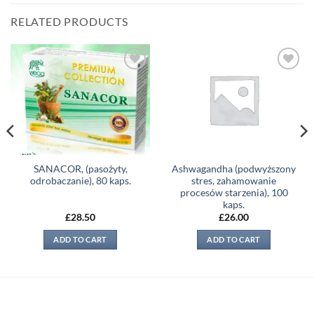
RELATED PRODUCTS
Add to
Add to
wishlist
wishlist
SANACOR, (pasożyty,
Ashwagandha (podwyższony
odrobaczanie), 80 kaps.
stres, zahamowanie
procesów starzenia), 100
kaps.
£
28.50
£
26.00
ADD TO CART
ADD TO CART