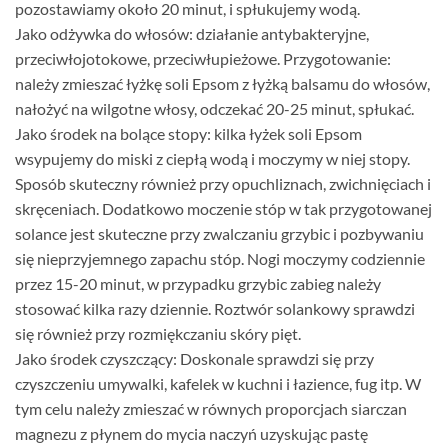
pozostawiamy około 20 minut, i spłukujemy wodą.
Jako odżywka do włosów: działanie antybakteryjne,
przeciwłojotokowe, przeciwłupieżowe. Przygotowanie:
należy zmieszać łyżkę soli Epsom z łyżką balsamu do włosów,
nałożyć na wilgotne włosy, odczekać 20-25 minut, spłukać.
Jako środek na bolące stopy: kilka łyżek soli Epsom
wsypujemy do miski z ciepłą wodą i moczymy w niej stopy.
Sposób skuteczny również przy opuchliznach, zwichnięciach i
skręceniach. Dodatkowo moczenie stóp w tak przygotowanej
solance jest skuteczne przy zwalczaniu grzybic i pozbywaniu
się nieprzyjemnego zapachu stóp. Nogi moczymy codziennie
przez 15-20 minut, w przypadku grzybic zabieg należy
stosować kilka razy dziennie. Roztwór solankowy sprawdzi
się również przy rozmiękczaniu skóry pięt.
Jako środek czyszczący: Doskonale sprawdzi się przy
czyszczeniu umywalki, kafelek w kuchni i łazience, fug itp. W
tym celu należy zmieszać w równych proporcjach siarczan
magnezu z płynem do mycia naczyń uzyskując pastę