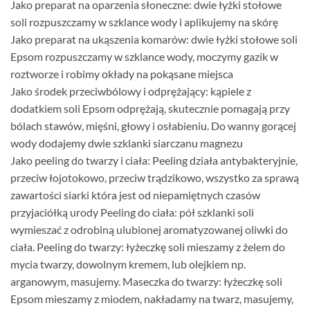
Jako preparat na oparzenia słoneczne: dwie łyżki stołowe
soli rozpuszczamy w szklance wody i aplikujemy na skórę
Jako preparat na ukąszenia komarów: dwie łyżki stołowe soli
Epsom rozpuszczamy w szklance wody, moczymy gazik w
roztworze i robimy okłady na pokąsane miejsca
Jako środek przeciwbólowy i odprężający: kąpiele z
dodatkiem soli Epsom odprężają, skutecznie pomagają przy
bólach stawów, mięśni, głowy i osłabieniu. Do wanny gorącej
wody dodajemy dwie szklanki siarczanu magnezu
Jako peeling do twarzy i ciała: Peeling działa antybakteryjnie,
przeciw łojotokowo, przeciw trądzikowo, wszystko za sprawą
zawartości siarki która jest od niepamiętnych czasów
przyjaciółką urody Peeling do ciała: pół szklanki soli
wymieszać z odrobiną ulubionej aromatyzowanej oliwki do
ciała. Peeling do twarzy: łyżeczkę soli mieszamy z żelem do
mycia twarzy, dowolnym kremem, lub olejkiem np.
arganowym, masujemy. Maseczka do twarzy: łyżeczkę soli
Epsom mieszamy z miodem, nakładamy na twarz, masujemy,