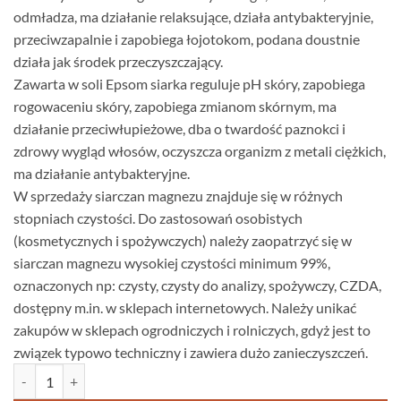
odmładza, ma działanie relaksujące, działa antybakteryjnie,
przeciwzapalnie i zapobiega łojotokom, podana doustnie
działa jak środek przeczyszczający.
Zawarta w soli Epsom siarka reguluje pH skóry, zapobiega
rogowaceniu skóry, zapobiega zmianom skórnym, ma
działanie przeciwłupieżowe, dba o twardość paznokci i
zdrowy wygląd włosów, oczyszcza organizm z metali ciężkich,
ma działanie antybakteryjne.
W sprzedaży siarczan magnezu znajduje się w różnych
stopniach czystości. Do zastosowań osobistych
(kosmetycznych i spożywczych) należy zaopatrzyć się w
siarczan magnezu wysokiej czystości minimum 99%,
oznaczonych np: czysty, czysty do analizy, spożywczy, CZDA,
dostępny m.in. w sklepach internetowych. Należy unikać
zakupów w sklepach ogrodniczych i rolniczych, gdyż jest to
związek typowo techniczny i zawiera dużo zanieczyszczeń.
Spożywcza Sól Epsom * Bio Organic * do picia, vegan (oczyszczanie w