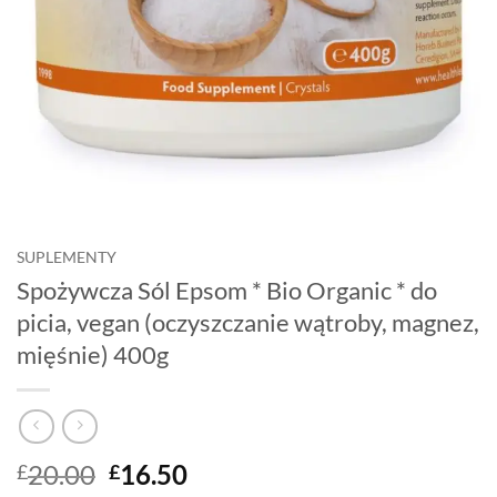
SUPLEMENTY
Spożywcza Sól Epsom * Bio Organic * do
picia, vegan (oczyszczanie wątroby, magnez,
mięśnie) 400g
Original
Current
20.00
16.50
£
£