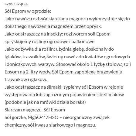
czyszczącą.
Sól Epsom w ogrodzie:
Jako nawóz: roztwór siarczanu magnezu wykorzystuje się do
dolistnego nawożenia magnezem przez oprysk.
Jako odstraszacz na insekty: roztworem soli Epsom
spryskujemy rośliny ogrodowe i balkonowe
Jako odżywka dla roślin: użyźnia glebę, doskonały do
iglaków, trawników, świetny nawóz do kwiatów ogrodowych
i doniczkowych, warzyw. Stosować około 1 łyżkę stołową soli
Epsom na 2 litry wody. Sól Epsom zapobiega brązowieniu
trawników i iglaków.
Jako odstraszacz na ślimaki: sypiemy sól Epsom w rejonie
występowania lub zagrożonym pojawieniem się ślimaków
(podobnie jak na mrówki działa boraks)
Siarczan magnezu. Sól Epsom
Sól gorzka, MgSO4*7H2O – nieorganiczny związek
chemiczny, sól kwasu siarkowego i magnezu.