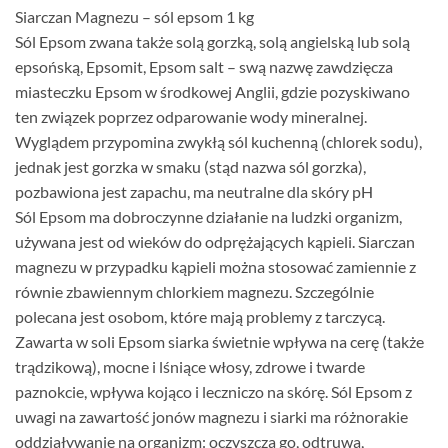
price
price
Siarczan Magnezu – sól epsom 1 kg
was:
is:
Sól Epsom zwana także solą gorzką, solą angielską lub solą
£20.00.
£16.50.
epsońską, Epsomit, Epsom salt – swą nazwę zawdzięcza
miasteczku Epsom w środkowej Anglii, gdzie pozyskiwano
ten związek poprzez odparowanie wody mineralnej.
Wyglądem przypomina zwykłą sól kuchenną (chlorek sodu),
jednak jest gorzka w smaku (stąd nazwa sól gorzka),
pozbawiona jest zapachu, ma neutralne dla skóry pH
Sól Epsom ma dobroczynne działanie na ludzki organizm,
używana jest od wieków do odprężających kąpieli. Siarczan
magnezu w przypadku kąpieli można stosować zamiennie z
równie zbawiennym chlorkiem magnezu. Szczególnie
polecana jest osobom, które mają problemy z tarczycą.
Zawarta w soli Epsom siarka świetnie wpływa na cerę (także
trądzikową), mocne i lśniące włosy, zdrowe i twarde
paznokcie, wpływa kojąco i leczniczo na skórę. Sól Epsom z
uwagi na zawartość jonów magnezu i siarki ma różnorakie
oddziaływanie na organizm: oczyszcza go, odtruwa,