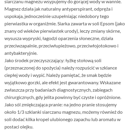
siarczanu magnezu wsypujemy do gorącej wody w wannie.
Magnez działa jak naturalny antyperspirant, odpręża i
uspokaja, jednocześnie uzupełniając niedobory tego
pierwiastka w organiźmie. Siarka zawarta w soli Epsom (jako
znany od wieków pierwiastek urody), leczy zmiany skórne,
wysusza wypryski, łagodzi oparzenia słoneczne, działa
przeciwzapalnie, przeciwłupieżowo, przeciwłojotokowo i
antybakteryjnie.
Jako środek przeczyszczający: łyżkę stołową soli
(przeznaczonej do spożycia) należy rozpuścić w szklance
ciepłej wody i wypić. Należy pamiętać, że smak będzie
wyjątkowo gorzki, ale efekt jest gwarantowany. Wskazane
zwłaszcza przy badaniach diagnostycznych, zabiegach
chirurgicznych, gdy jelita powinny być czyste i opróżnione.
Jako sól zmiękczająca pranie: na jedno pranie stosujemy
około 1/3 szklanki siarczanu magnezu, możemy również do
soli dodać kilka kropel ulubionego zapachu lub aromatu w
postaci olejku.