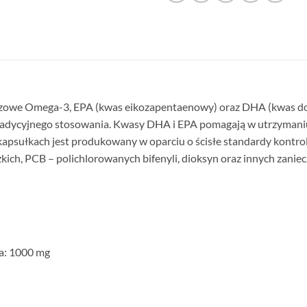
zczowe Omega-3, EPA (kwas eikozapentaenowy) oraz DHA (kwas d
ę tradycyjnego stosowania. Kwasy DHA i EPA pomagają w utrzyman
kapsułkach jest produkowany w oparciu o ścisłe standardy kontroli
żkich, PCB – polichlorowanych bifenyli, dioksyn oraz innych zaniec
na: 1000 mg