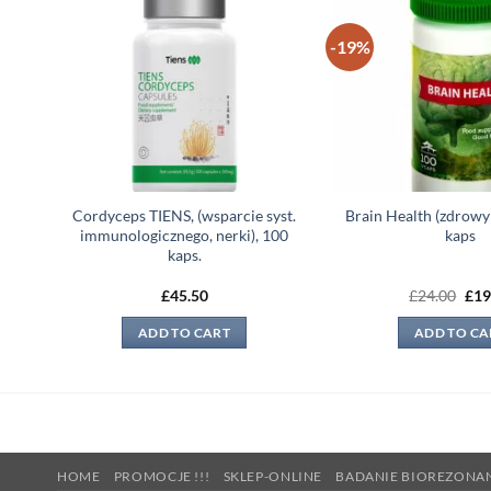
-19%
 to
Add to
list
wishlist
Cordyceps TIENS, (wsparcie syst.
Brain Health (zdrowy
immunologicznego, nerki), 100
kaps
kaps.
Ori
£
45.50
£
24.00
£
19
pri
was
ADD TO CART
ADD TO CA
£24
HOME
PROMOCJE !!!
SKLEP-ONLINE
BADANIE BIOREZONA