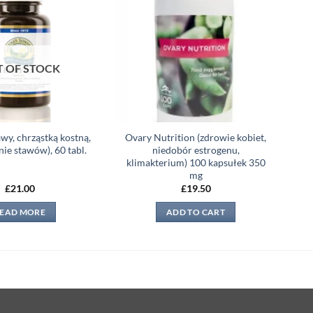
Add to
Add to
wishlist
wishlist
 OF STOCK
awy, chrząstką kostną,
Ovary Nutrition (zdrowie kobiet,
ie stawów), 60 tabl.
niedobór estrogenu,
klimakterium) 100 kapsułek 350
mg
£
21.00
£
19.50
EAD MORE
ADD TO CART