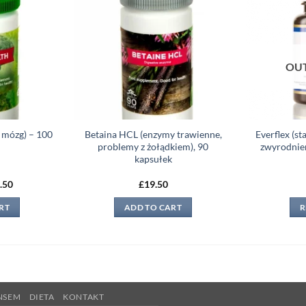
Add to
Add to
wishlist
wishlist
OUT
 mózg) – 100
Betaina HCL (enzymy trawienne,
Everflex (st
problemy z żołądkiem), 90
zwyrodnien
kapsułek
ginal
Current
.50
£
19.50
ce
price
:
is:
RT
ADD TO CART
R
.00.
£19.50.
NSEM
DIETA
KONTAKT