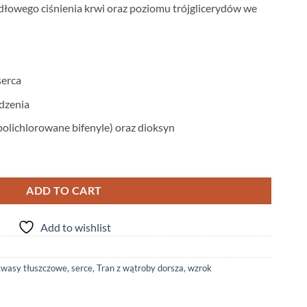
łowego ciśnienia krwi oraz poziomu trójglicerydów we
serca
dzenia
lichlorowane bifenyle) oraz dioksyn
 1000mg (wzrok, mózg, serce) - 60 kaps quantity
ADD TO CART
Add to wishlist
kwasy tłuszczowe
,
serce
,
Tran z wątroby dorsza
,
wzrok