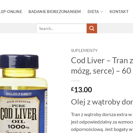
LEP-ONLINE
BADANIE BIOREZONANSEM
DIETA
KONTAKT
Search
for:
SUPLEMENTY
Cod Liver – Tran
Add to
mózg, serce) – 60
wishlist
13.00
£
Olej z wątroby do
Tran z wątroby dorsza extra w
jest odpowiedzialny za wzmocn
odpornościową. Jest bogaty w