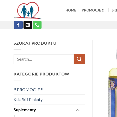
Skip
to
HOME
PROMOCJE !!!
SK
content
.
SZUKAJ PRODUKTU
Search
for:
KATEGORIE PRODUKTÓW
!! PROMOCJE !!
Książki i Plakaty
Suplementy