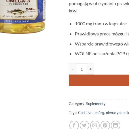
pomagają w utrzymaniu prawid
krwi.
1000 mg tranu w kapsułce
Prawidłowa praca mózgu i 
Wsparcie prawidłowego wi
WOLNE od skażenia PCB (po
Cod Liver - Tran z wątroby dorsza
Category:
Suplementy
Tags:
Cod Liver
,
mózg
,
nienasycone 