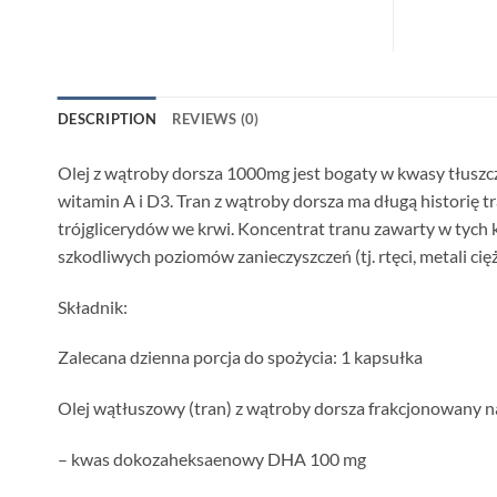
DESCRIPTION
REVIEWS (0)
Olej z wątroby dorsza 1000mg jest bogaty w kwasy tłus
witamin A i D3. Tran z wątroby dorsza ma długą histori
trójglicerydów we krwi. Koncentrat tranu zawarty w tych 
szkodliwych poziomów zanieczyszczeń (tj. rtęci, metali cię
Składnik:
Zalecana dzienna porcja do spożycia: 1 kapsułka
Olej wątłuszowy (tran) z wątroby dorsza frakcjonowany 
– kwas dokozaheksaenowy DHA 100 mg