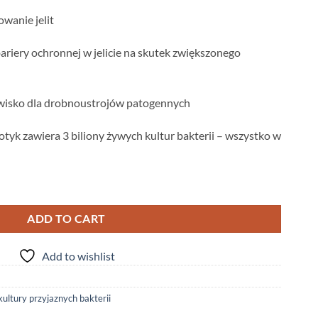
wanie jelit
bariery ochronnej w jelicie na skutek zwiększonego
wisko dla drobnoustrojów patogennych
tyk zawiera 3 biliony żywych kultur bakterii – wszystko w
yjaznych bakterii (jelita , jama ustna) - 120 kaps quantity
ADD TO CART
Add to wishlist
kultury przyjaznych bakterii