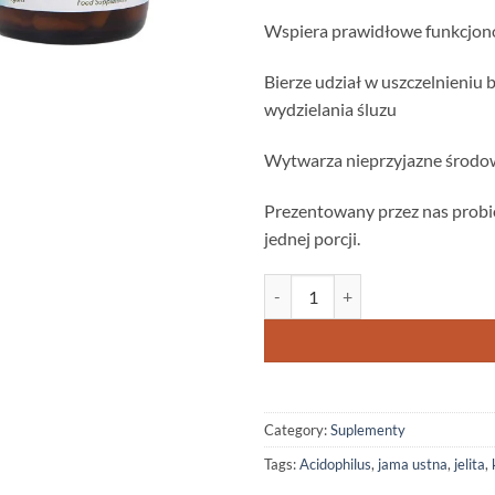
Wspiera prawidłowe funkcjono
Bierze udział w uszczelnieniu 
wydzielania śluzu
Wytwarza nieprzyjazne środo
Prezentowany przez nas probio
jednej porcji.
Acidophilus -3 miliardy kultur prz
Category:
Suplementy
Tags:
Acidophilus
,
jama ustna
,
jelita
,