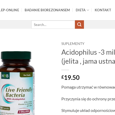
LEP-ONLINE
BADANIE BIOREZONANSEM
DIETA
KONTAKT
Search
for:
SUPLEMENTY
Acidophilus -3 mil
Add to
(jelita , jama ustn
wishlist
19.50
£
Pomaga utrzymać w równowadz
Przyczynia się do ochrony prz
Stymuluje układ odpornościo