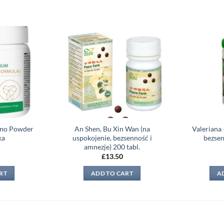
Add to
Add to
wishlist
wishlist
pno Powder
An Shen, Bu Xin Wan (na
Valeriana 
ka
uspokojenie, bezsenność i
bezsen
amnezje) 200 tabl.
£
13.50
RT
ADD TO CART
A