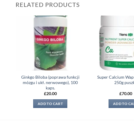
RELATED PRODUCTS
 to
Add to
list
wishlist
,
Ginkgo Biloba (poprawa funkcji
Super Calcium Wa
 60
mózgu i ukł. nerwowego), 100
250g pusz
kaps.
£
20.00
£
70.00
ADD TO CART
ADD TO CA