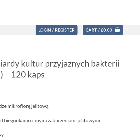
LOGIN / REGISTER
CART /
£
0.00
iardy kultur przyjaznych bakterii
a) – 120 kaps
e mikroflorę jelitową
ed biegunkami i innymi zaburzeniami jelitowymi
wy