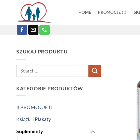
Skip
to
HOME
PROMOCJE !!!
SK
content
.
SZUKAJ PRODUKTU
Search
for:
KATEGORIE PRODUKTÓW
!! PROMOCJE !!
Książki i Plakaty
Suplementy