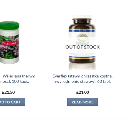
Add to
Add to
wishlist
wishlist
OUT OF STOCK
– Waleriana (nerwy,
Everflex (stawy, chrząstką kostną,
ność), 100 kaps.
zwyrodnienie stawów), 60 tabl.
£
21.50
£
21.00
DD TO CART
READ MORE