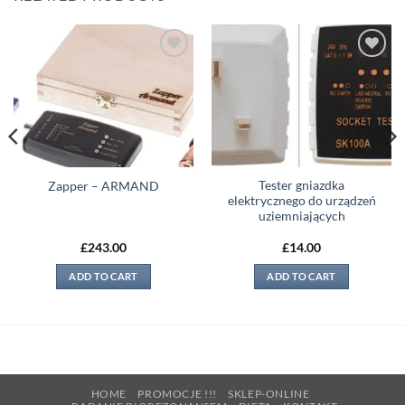
Add to
Add to
wishlist
wishlist
Tester gniazdka
Zapper – ARMAND
elektrycznego do urządzeń
uziemniających
£
243.00
£
14.00
ADD TO CART
ADD TO CART
HOME
PROMOCJE !!!
SKLEP-ONLINE