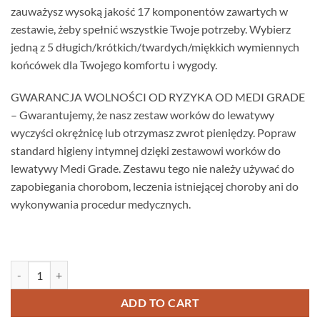
zauważysz wysoką jakość 17 komponentów zawartych w
zestawie, żeby spełnić wszystkie Twoje potrzeby. Wybierz
jedną z 5 długich/krótkich/twardych/miękkich wymiennych
końcówek dla Twojego komfortu i wygody.
GWARANCJA WOLNOŚCI OD RYZYKA OD MEDI GRADE
– Gwarantujemy, że nasz zestaw worków do lewatywy
wyczyści okrężnicę lub otrzymasz zwrot pieniędzy. Popraw
standard higieny intymnej dzięki zestawowi worków do
lewatywy Medi Grade. Zestawu tego nie należy używać do
zapobiegania chorobom, leczenia istniejącej choroby ani do
wykonywania procedur medycznych.
Zestaw do lewatywy wielokrotnego użytku. 2 litry quantity
ADD TO CART