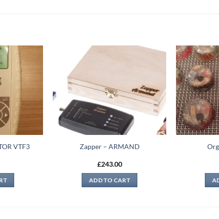
Add to
Add to
wishlist
wishlist
TOR VTF3
Zapper – ARMAND
Org
£
243.00
RT
ADD TO CART
A