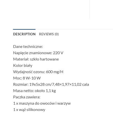
DESCRIPTION
REVIEWS (0)
Dane techniczne:
Napięcie znamionowe: 220 V
Materiał: szkło hartowane
Kolor biały
Wydajność ozonu: 600 mg/H
Moc: 8 W-10 W
Rozmiar: 19x5x28 cm/7,48×1,97×11,02 cala
Masa netto: około 1,1 kg
Paczka zawiera:
1 x maszyna do owoców i warzyw
1 x wąż silikonowy