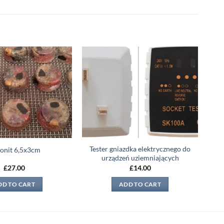
Add to
Add to
wishlist
wishlist
Tester gniazdka elektrycznego do
onit 6,5x3cm
urządzeń uziemniających
£
27.00
£
14.00
DD TO CART
ADD TO CART