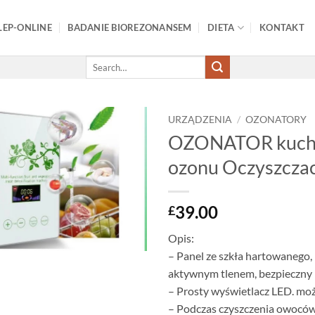
LEP-ONLINE
BADANIE BIOREZONANSEM
DIETA
KONTAKT
Search
for:
URZĄDZENIA
/
OZONATORY
OZONATOR kuchen
Add to
ozonu Oczyszczac
wishlist
39.00
£
Opis:
– Panel ze szkła hartowanego, p
aktywnym tlenem, bezpieczny
– Prosty wyświetlacz LED. mo
– Podczas czyszczenia owoców