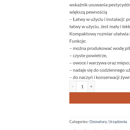
wskaźnik usuwania pestycydów
większą pewnością
– Łatwy w użyciu i instalacji:
łatwy w użyciu. Jest mały i le
Kompaktowy rozmiar ułatwia i
Funkcje:
– można produkować wodę pit
– czyste powietrze,
– owoce i warzywa oraz mięso;
– nadaje się do codziennego u
– do naczyń i konserwacji żywn
OZONATOR kuchenny do żywności,
Categories:
Ozonatory
,
Urządzenia