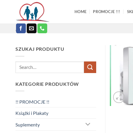
Skip
to
HOME
PROMOCJE !!!
SK
content
.
SZUKAJ PRODUKTU
Search
for:
KATEGORIE PRODUKTÓW
!! PROMOCJE !!
Książki i Plakaty
Suplementy