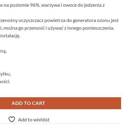
 na poziomie 96%, warzywa i owoce do jedzenia z
 przenośny oczyszczacz powietrza do generatora ozonu jest
kki, można go przenosić i używać z innego pomieszczenia.
nstalację.
ną,
żytku,
ości.
 Generator ozonu Oczyszczacz powietrza 600 mg/h quantity
ADD TO CART
Add to wishlist