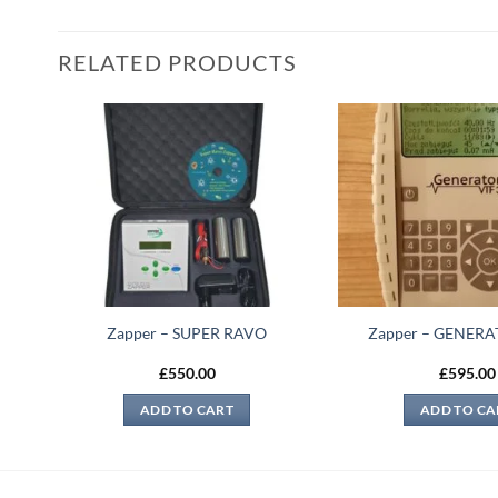
RELATED PRODUCTS
 to
Add to
list
wishlist
staw
Zapper – SUPER RAVO
Zapper – GENERA
£
550.00
£
595.00
ADD TO CART
ADD TO CA