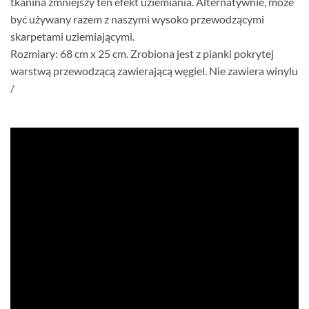
tkanina zmniejszy ten efekt uziemiania. Alternatywnie, może
być używany razem z naszymi wysoko przewodzącymi
skarpetami uziemiającymi.
Rozmiary: 68 cm x 25 cm. Zrobiona jest z pianki pokrytej
warstwą przewodzącą zawierającą węgiel. Nie zawiera winylu
/