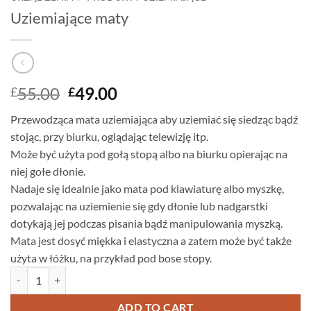
Uziemiające maty
Original
Current
55.00
49.00
£
£
price
price
Przewodząca mata uziemiająca aby uziemiać się siedząc bądź
was:
is:
stojąc, przy biurku, oglądając telewizję itp.
£55.00.
£49.00.
Może być użyta pod gołą stopą albo na biurku opierając na
niej gołe dłonie.
Nadaje się idealnie jako mata pod klawiaturę albo myszkę,
pozwalając na uziemienie się gdy dłonie lub nadgarstki
dotykają jej podczas pisania bądź manipulowania myszką.
Mata jest dosyć miękka i elastyczna a zatem może być także
użyta w łóżku, na przykład pod bose stopy.
Uziemiające maty quantity
ADD TO CART