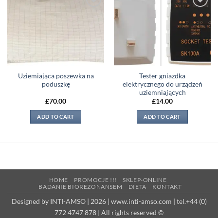
Add to
Add to
wishlist
wishlist
Uziemiająca poszewka na
Tester gniazdka
poduszkę
elektrycznego do urządzeń
uziemniających
£
70.00
£
14.00
ADD TO CART
ADD TO CART
HOME
PROMOCJE !!!
SKLEP-ONLINE
BADANIE BIOREZONANSEM
DIETA
KONTAKT
Designed by INTI-AMSO | 2026 | www.inti-amso.com | tel.+44 (0)
772 4747 878 | All rights reserved ©