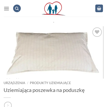
Skip
to
content
.
Add to
wishlist
URZĄDZENIA
/
PRODUKTY UZIEMIAJĄCE
Uziemiająca poszewka na poduszkę