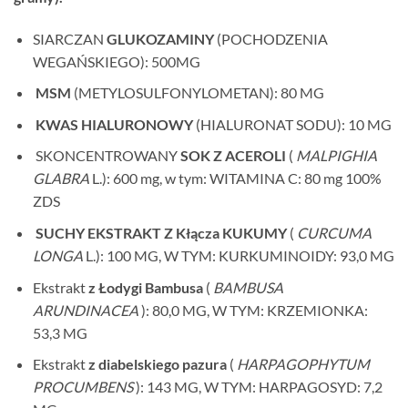
SIARCZAN
GLUKOZAMINY
(POCHODZENIA
WEGAŃSKIEGO): 500MG
MSM
(METYLOSULFONYLOMETAN): 80 MG
KWAS HIALURONOWY
(HIALURONAT SODU): 10 MG
SKONCENTROWANY
SOK Z ACEROLI
(
MALPIGHIA
GLABRA
L.): 600 mg, w tym: WITAMINA C: 80 mg 100%
ZDS
SUCHY EKSTRAKT Z Kłącza
KUKUMY
(
CURCUMA
LONGA
L.): 100 MG, W TYM: KURKUMINOIDY: 93,0 MG
Ekstrakt
z Łodygi Bambusa
(
BAMBUSA
ARUNDINACEA
): 80,0 MG, W TYM: KRZEMIONKA:
53,3 MG
Ekstrakt
z diabelskiego pazura
(
HARPAGOPHYTUM
PROCUMBENS
): 143 MG, W TYM: HARPAGOSYD: 7,2