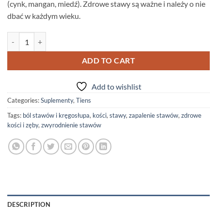
(cynk, mangan, miedź).
Zdrowe stawy są ważne i należy o nie
dbać w każdym wieku.
Flexi Boost Tiens (stawy i kości) - 30 saszetak quantity
ADD TO CART
Add to wishlist
Categories:
Suplementy
,
Tiens
Tags:
ból stawów i kręgosłupa
,
kości
,
stawy
,
zapalenie stawów
,
zdrowe
kości i zęby
,
zwyrodnienie stawów
DESCRIPTION