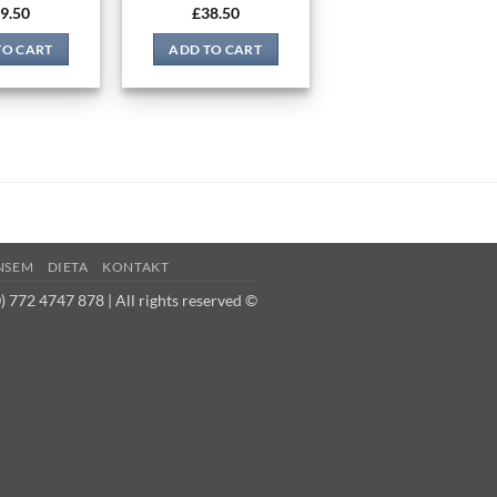
9.50
£
38.50
TO CART
ADD TO CART
NSEM
DIETA
KONTAKT
 772 4747 878 | All rights reserved ©