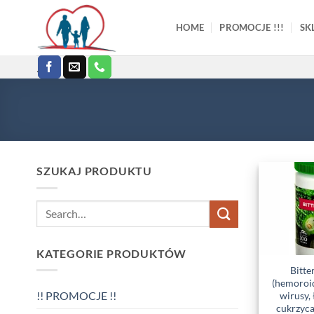
Skip
to
HOME
PROMOCJE !!!
SK
content
.
SZUKAJ PRODUKTU
Search
for:
KATEGORIE PRODUKTÓW
Bitte
(hemoroid
!! PROMOCJE !!
wirusy, 
cukrzyca