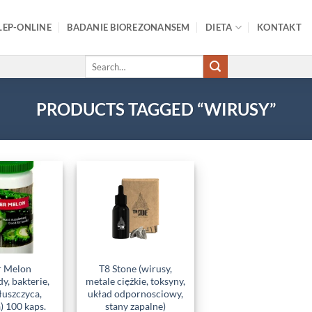
LEP-ONLINE
BADANIE BIOREZONANSEM
DIETA
KONTAKT
Search
for:
PRODUCTS TAGGED “WIRUSY”
Add to
Add to
wishlist
wishlist
r Melon
T8 Stone (wirusy,
y, bakterie,
metale ciężkie, toksyny,
łuszczyca,
układ odpornosciowy,
) 100 kaps.
stany zapalne)