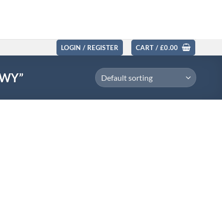
LOGIN / REGISTER
CART /
£
0.00
OWY”