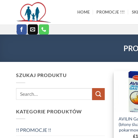
Skip
to
HOME
PROMOCJE !!!
SK
content
.
PRO
SZUKAJ PRODUKTU
Search
for:
KATEGORIE PRODUKTÓW
AVILIN Ga
(błony śl
!! PROMOCJE !!
pokarmow
£
1