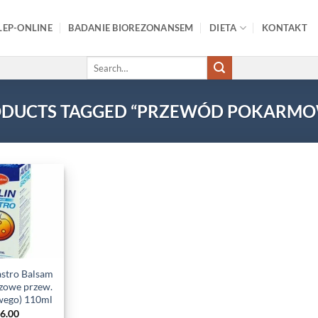
LEP-ONLINE
BADANIE BIOREZONANSEM
DIETA
KONTAKT
Search
for:
DUCTS TAGGED “PRZEWÓD POKARM
Add to
wishlist
stro Balsam
uzowe przew.
ego) 110ml
6.00