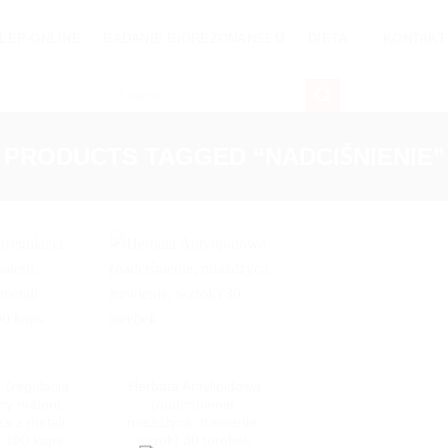
LEP-ONLINE
BADANIE BIOREZONANSEM
DIETA
KONTAKT
Search
for:
PRODUCTS TAGGED “NADCIŚNIENIE”
Add to
Add to
wishlist
wishlist
 (regulacja
Herbata Antylipidowa
y materii,
(nadciśnienie,
a z metali
miażdżyca, trawienie,
, 100 kaps.
wzrok) 30 torebek