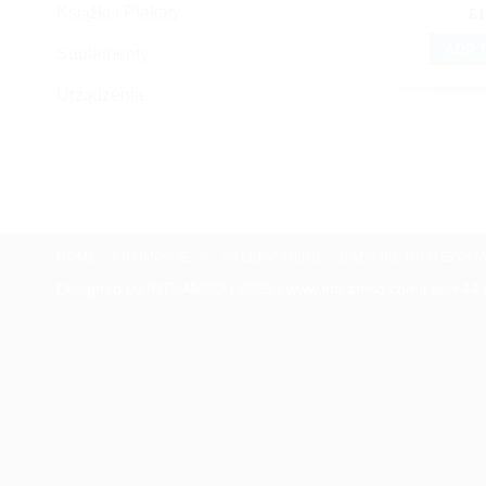
Książki i Plakaty
£
1
ADD 
Suplementy
Urządzenia
HOME
PROMOCJE !!!
SKLEP-ONLINE
BADANIE BIOREZON
Designed by INTI-AMSO | 2026 | www.inti-amso.com | tel.+44 (0