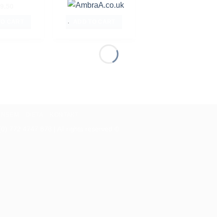
9.50
£
16.50
.
TO CART
ADD TO CART
ANSEM
DIETA
KONTAKT
) 772 4747 878 | All rights reserved ©