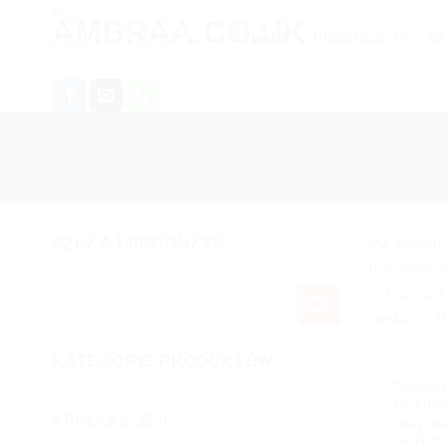
Skip
to
HOME
PROMOCJE !!!
SK
content
.
SZUKAJ PRODUKTU
Search
for:
KATEGORIE PRODUKTÓW
Chitosan,
przemian
!! PROMOCJE !!
oczyszcz
ciężkich)