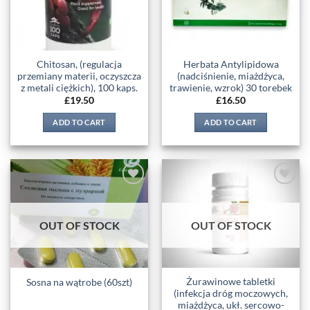
Chitosan, (regulacja
Herbata Antylipidowa
przemiany materii, oczyszcza
(nadciśnienie, miażdżyca,
z metali ciężkich), 100 kaps.
trawienie, wzrok) 30 torebek
£
19.50
£
16.50
ADD TO CART
ADD TO CART
Add to
Add to
wishlist
wishlist
OUT OF STOCK
OUT OF STOCK
Żurawinowe tabletki
Sosna na wątrobe (60szt)
(infekcja dróg moczowych,
miażdżyca, ukł. sercowo-