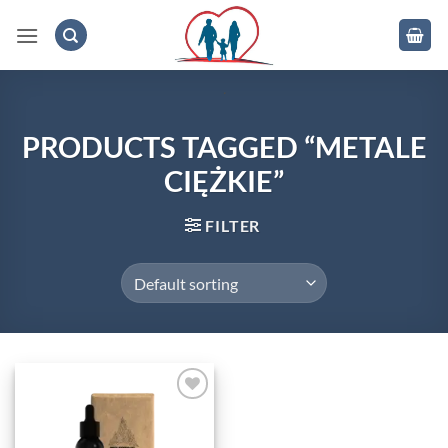
Skip
to
content
.
PRODUCTS TAGGED “METALE
CIĘŻKIE”
FILTER
Add to
wishlist