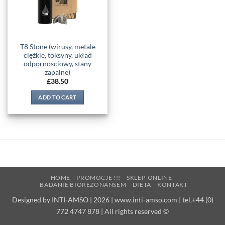
T8 Stone (wirusy, metale
ciężkie, toksyny, układ
odpornosciowy, stany
zapalne)
£
38.50
ADD TO CART
HOME
PROMOCJE !!!
SKLEP-ONLINE
BADANIE BIOREZONANSEM
DIETA
KONTAKT
Designed by INTI-AMSO | 2026 | www.inti-amso.com | tel.+44 (0)
772 4747 878 | All rights reserved ©